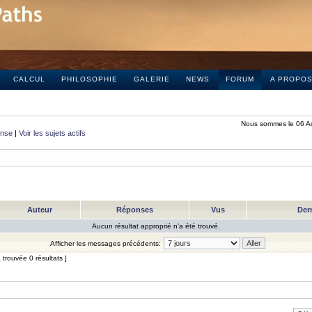
CALCUL
PHILOSOPHIE
GALERIE
NEWS
FORUM
A PROPO
Nous sommes le 06 A
onse
|
Voir les sujets actifs
Auteur
Réponses
Vus
Der
Aucun résultat approprié n’a été trouvé.
Afficher les messages précédents:
trouvée 0 résultats ]