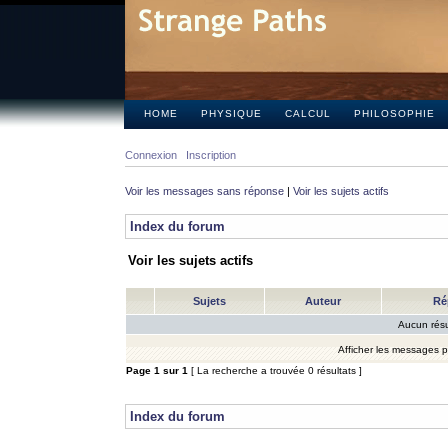
HOME
PHYSIQUE
CALCUL
PHILOSOPHIE
Connexion
Inscription
Voir les messages sans réponse
|
Voir les sujets actifs
Index du forum
Voir les sujets actifs
Sujets
Auteur
Ré
Aucun résu
Afficher les messages 
Page
1
sur
1
[ La recherche a trouvée 0 résultats ]
Index du forum