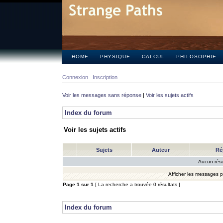
HOME
PHYSIQUE
CALCUL
PHILOSOPHIE
Connexion
Inscription
Voir les messages sans réponse
|
Voir les sujets actifs
Index du forum
Voir les sujets actifs
Sujets
Auteur
Ré
Aucun résu
Afficher les messages 
Page
1
sur
1
[ La recherche a trouvée 0 résultats ]
Index du forum