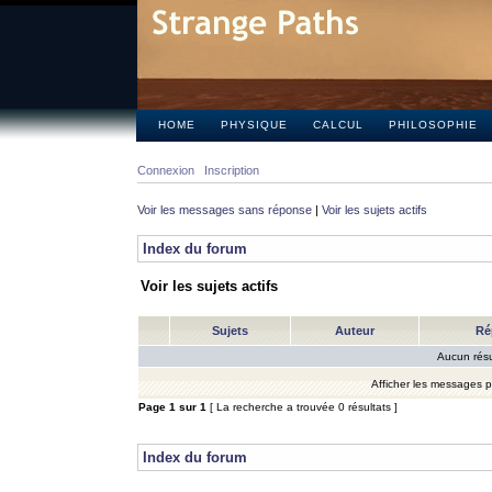
HOME
PHYSIQUE
CALCUL
PHILOSOPHIE
Connexion
Inscription
Voir les messages sans réponse
|
Voir les sujets actifs
Index du forum
Voir les sujets actifs
Sujets
Auteur
Ré
Aucun résu
Afficher les messages 
Page
1
sur
1
[ La recherche a trouvée 0 résultats ]
Index du forum