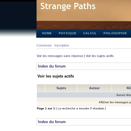
HOME
PHYSIQUE
CALCUL
PHILOSOPHIE
Connexion
Inscription
Voir les messages sans réponse
|
Voir les sujets actifs
Index du forum
Voir les sujets actifs
Sujets
Auteur
Ré
Aucun résu
Afficher les messages 
Page
1
sur
1
[ La recherche a trouvée 0 résultats ]
Index du forum