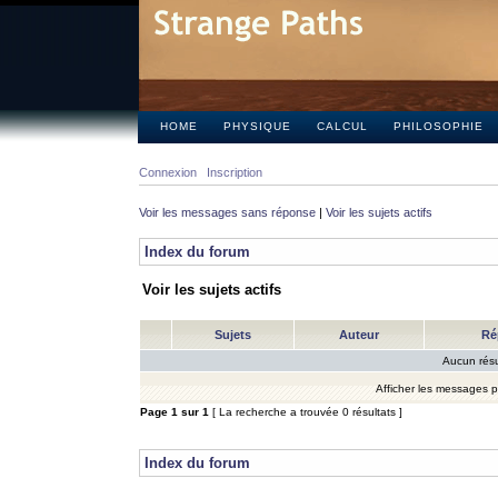
HOME
PHYSIQUE
CALCUL
PHILOSOPHIE
Connexion
Inscription
Voir les messages sans réponse
|
Voir les sujets actifs
Index du forum
Voir les sujets actifs
Sujets
Auteur
Ré
Aucun résu
Afficher les messages 
Page
1
sur
1
[ La recherche a trouvée 0 résultats ]
Index du forum