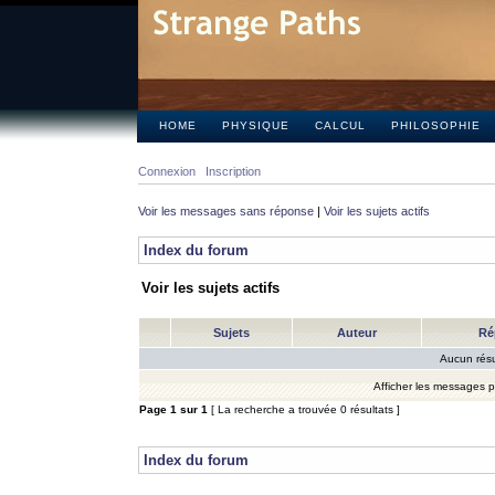
HOME
PHYSIQUE
CALCUL
PHILOSOPHIE
Connexion
Inscription
Voir les messages sans réponse
|
Voir les sujets actifs
Index du forum
Voir les sujets actifs
Sujets
Auteur
Ré
Aucun résu
Afficher les messages 
Page
1
sur
1
[ La recherche a trouvée 0 résultats ]
Index du forum