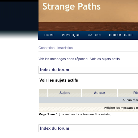
HOME
PHYSIQUE
CALCUL
PHILOSOPHIE
Connexion
Inscription
Voir les messages sans réponse
|
Voir les sujets actifs
Index du forum
Voir les sujets actifs
Sujets
Auteur
Ré
Aucun résu
Afficher les messages 
Page
1
sur
1
[ La recherche a trouvée 0 résultats ]
Index du forum