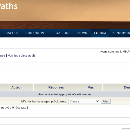
CALCUL
PHILOSOPHIE
GALERIE
NEWS
FORUM
A PROPO
Nous sommes le 08 A
onse
|
Voir les sujets actifs
Auteur
Réponses
Vus
Der
Aucun résultat approprié n’a été trouvé.
Afficher les messages précédents:
trouvée 0 résultats ]