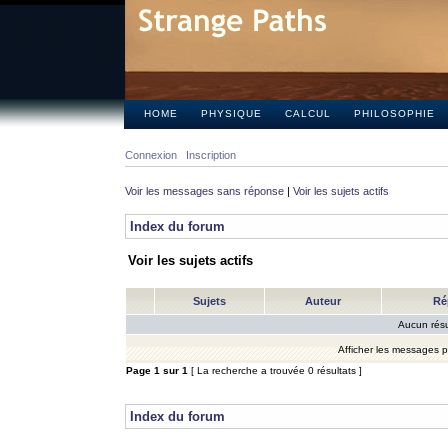
HOME
PHYSIQUE
CALCUL
PHILOSOPHIE
Connexion
Inscription
Voir les messages sans réponse
|
Voir les sujets actifs
Index du forum
Voir les sujets actifs
Sujets
Auteur
Ré
Aucun résu
Afficher les messages 
Page
1
sur
1
[ La recherche a trouvée 0 résultats ]
Index du forum