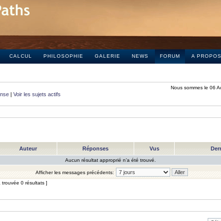
CALCUL
PHILOSOPHIE
GALERIE
NEWS
FORUM
A PROPO
Nous sommes le 06 A
onse
|
Voir les sujets actifs
Auteur
Réponses
Vus
Der
Aucun résultat approprié n’a été trouvé.
Afficher les messages précédents:
trouvée 0 résultats ]