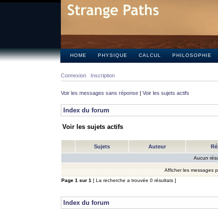
HOME
PHYSIQUE
CALCUL
PHILOSOPHIE
Connexion
Inscription
Voir les messages sans réponse
|
Voir les sujets actifs
Index du forum
Voir les sujets actifs
Sujets
Auteur
Ré
Aucun résu
Afficher les messages 
Page
1
sur
1
[ La recherche a trouvée 0 résultats ]
Index du forum