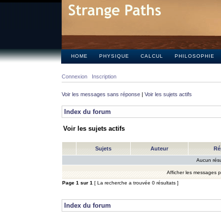
HOME
PHYSIQUE
CALCUL
PHILOSOPHIE
Connexion
Inscription
Voir les messages sans réponse
|
Voir les sujets actifs
Index du forum
Voir les sujets actifs
Sujets
Auteur
Ré
Aucun résu
Afficher les messages 
Page
1
sur
1
[ La recherche a trouvée 0 résultats ]
Index du forum