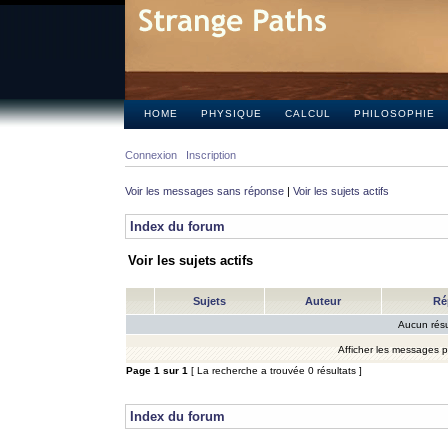
HOME
PHYSIQUE
CALCUL
PHILOSOPHIE
Connexion
Inscription
Voir les messages sans réponse
|
Voir les sujets actifs
Index du forum
Voir les sujets actifs
Sujets
Auteur
Ré
Aucun résu
Afficher les messages 
Page
1
sur
1
[ La recherche a trouvée 0 résultats ]
Index du forum