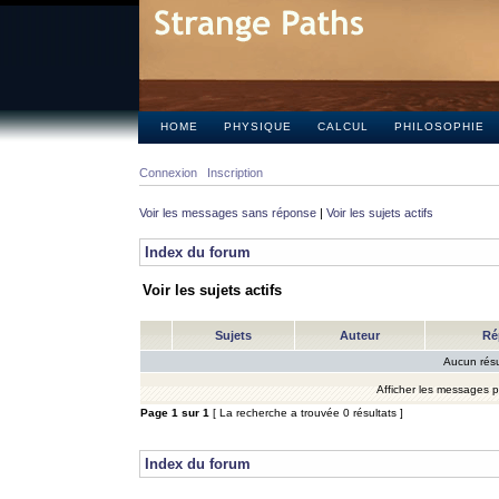
HOME
PHYSIQUE
CALCUL
PHILOSOPHIE
Connexion
Inscription
Voir les messages sans réponse
|
Voir les sujets actifs
Index du forum
Voir les sujets actifs
Sujets
Auteur
Ré
Aucun résu
Afficher les messages 
Page
1
sur
1
[ La recherche a trouvée 0 résultats ]
Index du forum