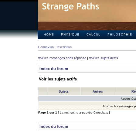
HOME
PHYSIQUE
CALCUL
PHILOSOPHIE
Connexion
Inscription
Voir les messages sans réponse
|
Voir les sujets actifs
Index du forum
Voir les sujets actifs
Sujets
Auteur
Ré
Aucun résu
Afficher les messages 
Page
1
sur
1
[ La recherche a trouvée 0 résultats ]
Index du forum