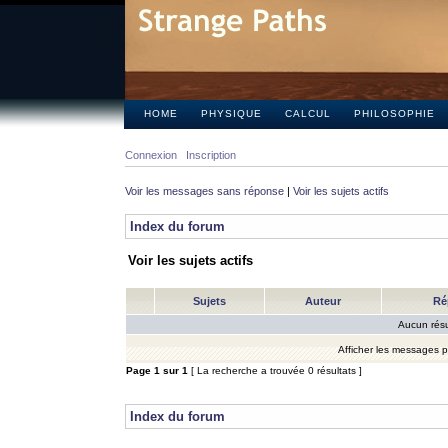
HOME
PHYSIQUE
CALCUL
PHILOSOPHIE
Connexion
Inscription
Voir les messages sans réponse
|
Voir les sujets actifs
Index du forum
Voir les sujets actifs
Sujets
Auteur
Ré
Aucun résu
Afficher les messages 
Page
1
sur
1
[ La recherche a trouvée 0 résultats ]
Index du forum