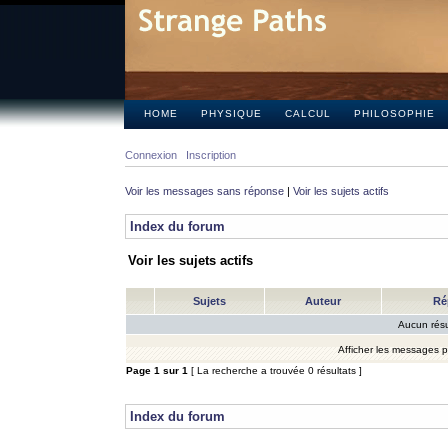
HOME
PHYSIQUE
CALCUL
PHILOSOPHIE
Connexion
Inscription
Voir les messages sans réponse
|
Voir les sujets actifs
Index du forum
Voir les sujets actifs
Sujets
Auteur
Ré
Aucun résu
Afficher les messages 
Page
1
sur
1
[ La recherche a trouvée 0 résultats ]
Index du forum