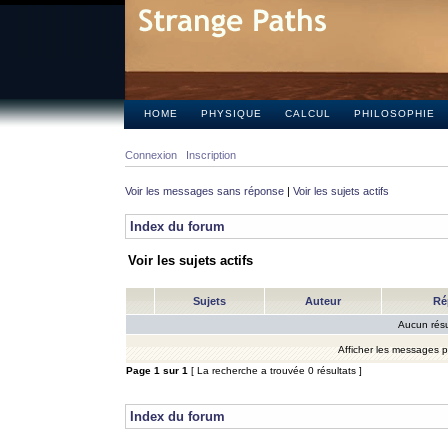
HOME
PHYSIQUE
CALCUL
PHILOSOPHIE
Connexion
Inscription
Voir les messages sans réponse
|
Voir les sujets actifs
Index du forum
Voir les sujets actifs
Sujets
Auteur
Ré
Aucun résu
Afficher les messages 
Page
1
sur
1
[ La recherche a trouvée 0 résultats ]
Index du forum