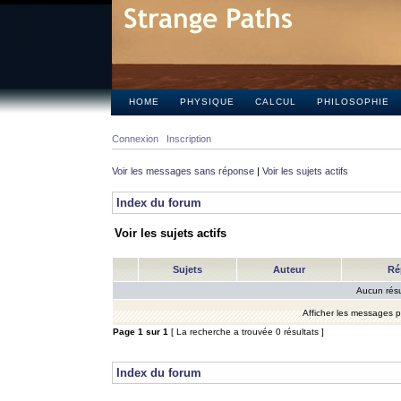
HOME
PHYSIQUE
CALCUL
PHILOSOPHIE
Connexion
Inscription
Voir les messages sans réponse
|
Voir les sujets actifs
Index du forum
Voir les sujets actifs
Sujets
Auteur
Ré
Aucun résu
Afficher les messages 
Page
1
sur
1
[ La recherche a trouvée 0 résultats ]
Index du forum