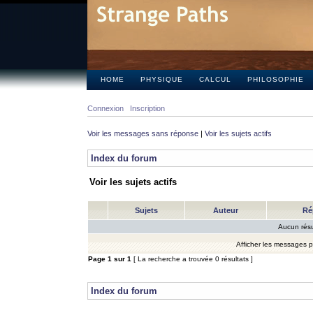
HOME
PHYSIQUE
CALCUL
PHILOSOPHIE
Connexion
Inscription
Voir les messages sans réponse
|
Voir les sujets actifs
Index du forum
Voir les sujets actifs
Sujets
Auteur
Ré
Aucun résu
Afficher les messages 
Page
1
sur
1
[ La recherche a trouvée 0 résultats ]
Index du forum