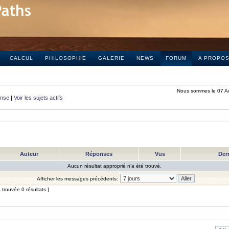
CALCUL
PHILOSOPHIE
GALERIE
NEWS
FORUM
A PROPO
Nous sommes le 07 A
onse
|
Voir les sujets actifs
Auteur
Réponses
Vus
Der
Aucun résultat approprié n’a été trouvé.
Afficher les messages précédents:
trouvée 0 résultats ]