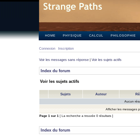
HOME
PHYSIQUE
CALCUL
PHILOSOPHIE
Connexion
Inscription
Voir les messages sans réponse
|
Voir les sujets actifs
Index du forum
Voir les sujets actifs
Sujets
Auteur
Ré
Aucun résu
Afficher les messages 
Page
1
sur
1
[ La recherche a trouvée 0 résultats ]
Index du forum