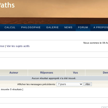
CALCUL
PHILOSOPHIE
GALERIE
NEWS
FORUM
A PROPO
Nous sommes le 06 A
onse
|
Voir les sujets actifs
Auteur
Réponses
Vus
Der
Aucun résultat approprié n’a été trouvé.
Afficher les messages précédents:
trouvée 0 résultats ]