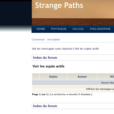
HOME
PHYSIQUE
CALCUL
PHILOSOPHIE
Connexion
Inscription
Voir les messages sans réponse
|
Voir les sujets actifs
Index du forum
Voir les sujets actifs
Sujets
Auteur
Ré
Aucun résu
Afficher les messages 
Page
1
sur
1
[ La recherche a trouvée 0 résultats ]
Index du forum