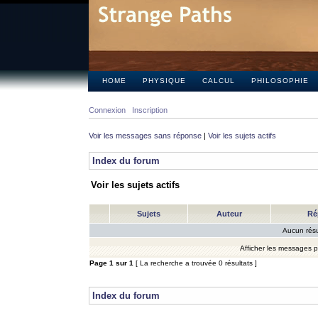
HOME
PHYSIQUE
CALCUL
PHILOSOPHIE
Connexion
Inscription
Voir les messages sans réponse
|
Voir les sujets actifs
Index du forum
Voir les sujets actifs
Sujets
Auteur
Ré
Aucun résu
Afficher les messages 
Page
1
sur
1
[ La recherche a trouvée 0 résultats ]
Index du forum