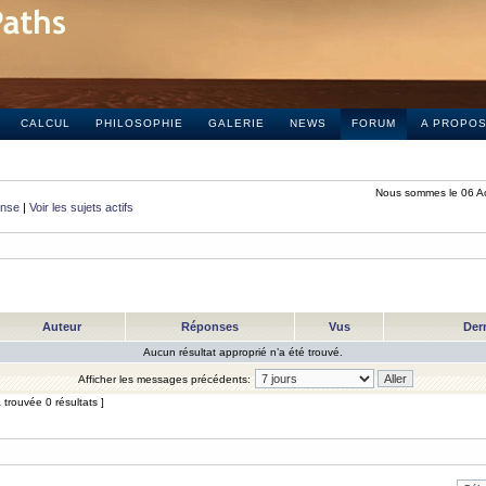
CALCUL
PHILOSOPHIE
GALERIE
NEWS
FORUM
A PROPO
Nous sommes le 06 A
onse
|
Voir les sujets actifs
Auteur
Réponses
Vus
Der
Aucun résultat approprié n’a été trouvé.
Afficher les messages précédents:
trouvée 0 résultats ]