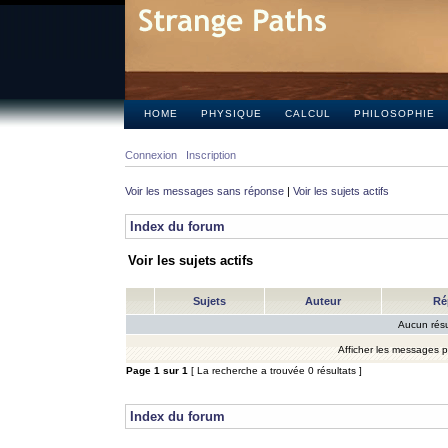
HOME
PHYSIQUE
CALCUL
PHILOSOPHIE
Connexion
Inscription
Voir les messages sans réponse
|
Voir les sujets actifs
Index du forum
Voir les sujets actifs
Sujets
Auteur
Ré
Aucun résu
Afficher les messages 
Page
1
sur
1
[ La recherche a trouvée 0 résultats ]
Index du forum