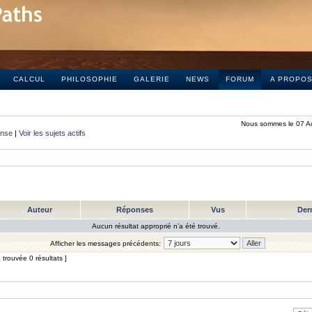
CALCUL
PHILOSOPHIE
GALERIE
NEWS
FORUM
A PROPO
Nous sommes le 07 A
onse
|
Voir les sujets actifs
Auteur
Réponses
Vus
Der
Aucun résultat approprié n’a été trouvé.
Afficher les messages précédents:
trouvée 0 résultats ]