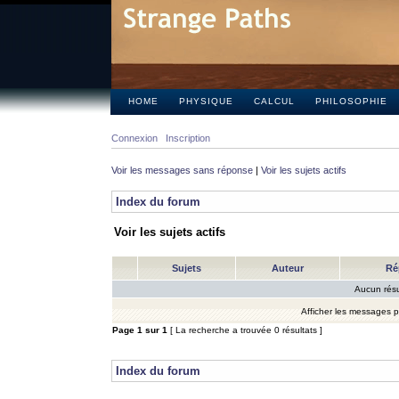
HOME
PHYSIQUE
CALCUL
PHILOSOPHIE
Connexion
Inscription
Voir les messages sans réponse
|
Voir les sujets actifs
Index du forum
Voir les sujets actifs
Sujets
Auteur
Ré
Aucun résu
Afficher les messages 
Page
1
sur
1
[ La recherche a trouvée 0 résultats ]
Index du forum