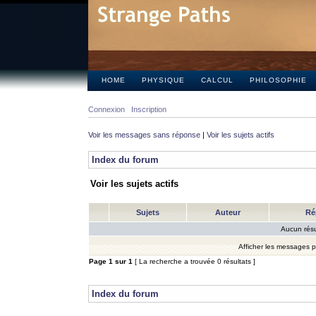
HOME
PHYSIQUE
CALCUL
PHILOSOPHIE
Connexion
Inscription
Voir les messages sans réponse
|
Voir les sujets actifs
Index du forum
Voir les sujets actifs
Sujets
Auteur
Ré
Aucun résu
Afficher les messages 
Page
1
sur
1
[ La recherche a trouvée 0 résultats ]
Index du forum