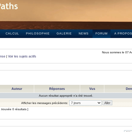
CALCUL
PHILOSOPHIE
GALERIE
NEWS
FORUM
A PROPO
Nous sommes le 07 A
onse
|
Voir les sujets actifs
Auteur
Réponses
Vus
Der
Aucun résultat approprié n’a été trouvé.
Afficher les messages précédents:
trouvée 0 résultats ]