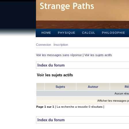
HOME
PHYSIQUE
CALCUL
PHILOSOPHIE
Connexion
Inscription
Voir les messages sans réponse
|
Voir les sujets actifs
Index du forum
Voir les sujets actifs
Sujets
Auteur
Ré
Aucun résu
Afficher les messages 
Page
1
sur
1
[ La recherche a trouvée 0 résultats ]
Index du forum