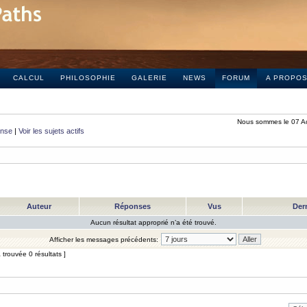
CALCUL
PHILOSOPHIE
GALERIE
NEWS
FORUM
A PROPO
Nous sommes le 07 A
onse
|
Voir les sujets actifs
Auteur
Réponses
Vus
Der
Aucun résultat approprié n’a été trouvé.
Afficher les messages précédents:
trouvée 0 résultats ]