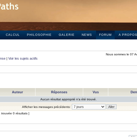
CALCUL
PHILOSOPHIE
GALERIE
NEWS
FORUM
A PROPO
Nous sommes le 07 A
onse
|
Voir les sujets actifs
Auteur
Réponses
Vus
Der
Aucun résultat approprié n’a été trouvé.
Afficher les messages précédents:
trouvée 0 résultats ]