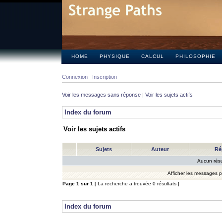
HOME
PHYSIQUE
CALCUL
PHILOSOPHIE
Connexion
Inscription
Voir les messages sans réponse
|
Voir les sujets actifs
Index du forum
Voir les sujets actifs
Sujets
Auteur
Ré
Aucun résu
Afficher les messages 
Page
1
sur
1
[ La recherche a trouvée 0 résultats ]
Index du forum