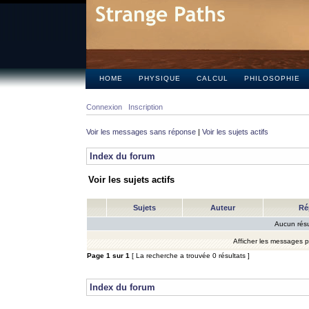
HOME
PHYSIQUE
CALCUL
PHILOSOPHIE
Connexion
Inscription
Voir les messages sans réponse
|
Voir les sujets actifs
Index du forum
Voir les sujets actifs
Sujets
Auteur
Ré
Aucun résu
Afficher les messages 
Page
1
sur
1
[ La recherche a trouvée 0 résultats ]
Index du forum