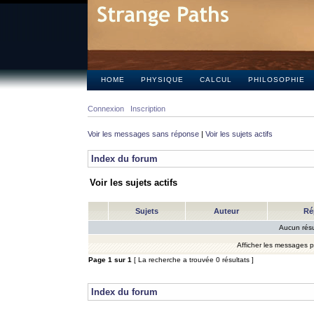
HOME
PHYSIQUE
CALCUL
PHILOSOPHIE
Connexion
Inscription
Voir les messages sans réponse
|
Voir les sujets actifs
Index du forum
Voir les sujets actifs
Sujets
Auteur
Ré
Aucun résu
Afficher les messages 
Page
1
sur
1
[ La recherche a trouvée 0 résultats ]
Index du forum