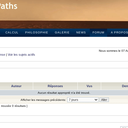
CALCUL
PHILOSOPHIE
GALERIE
NEWS
FORUM
A PROPO
Nous sommes le 07 A
onse
|
Voir les sujets actifs
Auteur
Réponses
Vus
Der
Aucun résultat approprié n’a été trouvé.
Afficher les messages précédents:
trouvée 0 résultats ]