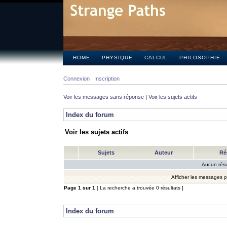
HOME
PHYSIQUE
CALCUL
PHILOSOPHIE
Connexion
Inscription
Voir les messages sans réponse
|
Voir les sujets actifs
Index du forum
Voir les sujets actifs
Sujets
Auteur
Ré
Aucun résu
Afficher les messages 
Page
1
sur
1
[ La recherche a trouvée 0 résultats ]
Index du forum