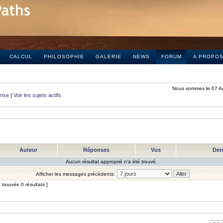
CALCUL
PHILOSOPHIE
GALERIE
NEWS
FORUM
A PROPO
Nous sommes le 07 A
onse
|
Voir les sujets actifs
Auteur
Réponses
Vus
Der
Aucun résultat approprié n’a été trouvé.
Afficher les messages précédents:
trouvée 0 résultats ]