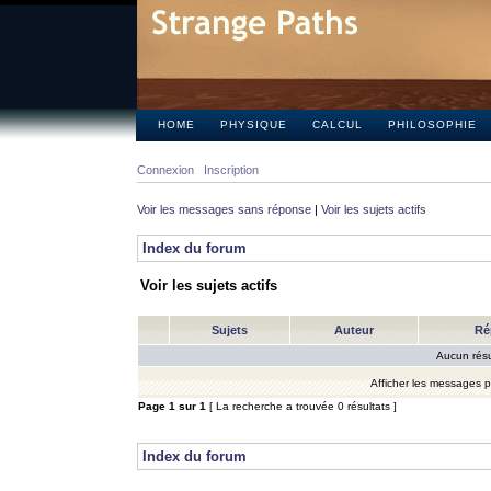
HOME
PHYSIQUE
CALCUL
PHILOSOPHIE
Connexion
Inscription
Voir les messages sans réponse
|
Voir les sujets actifs
Index du forum
Voir les sujets actifs
Sujets
Auteur
Ré
Aucun résu
Afficher les messages 
Page
1
sur
1
[ La recherche a trouvée 0 résultats ]
Index du forum