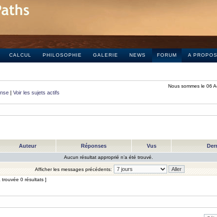
CALCUL
PHILOSOPHIE
GALERIE
NEWS
FORUM
A PROPO
Nous sommes le 06 A
onse
|
Voir les sujets actifs
Auteur
Réponses
Vus
Der
Aucun résultat approprié n’a été trouvé.
Afficher les messages précédents:
trouvée 0 résultats ]