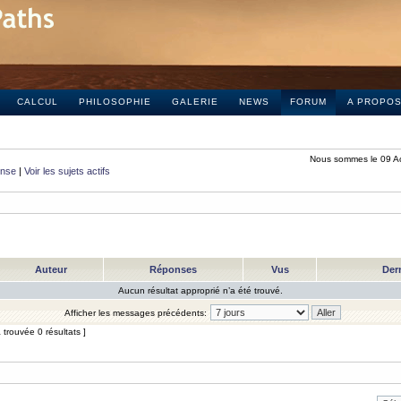
CALCUL
PHILOSOPHIE
GALERIE
NEWS
FORUM
A PROPO
Nous sommes le 09 A
onse
|
Voir les sujets actifs
Auteur
Réponses
Vus
Der
Aucun résultat approprié n’a été trouvé.
Afficher les messages précédents:
trouvée 0 résultats ]