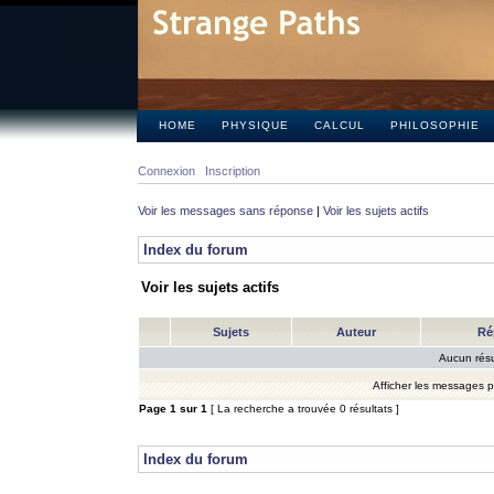
HOME
PHYSIQUE
CALCUL
PHILOSOPHIE
Connexion
Inscription
Voir les messages sans réponse
|
Voir les sujets actifs
Index du forum
Voir les sujets actifs
Sujets
Auteur
Ré
Aucun résu
Afficher les messages 
Page
1
sur
1
[ La recherche a trouvée 0 résultats ]
Index du forum