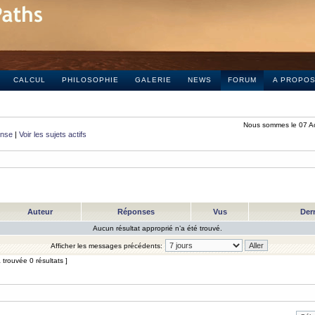
CALCUL
PHILOSOPHIE
GALERIE
NEWS
FORUM
A PROPO
Nous sommes le 07 A
onse
|
Voir les sujets actifs
Auteur
Réponses
Vus
Der
Aucun résultat approprié n’a été trouvé.
Afficher les messages précédents:
trouvée 0 résultats ]