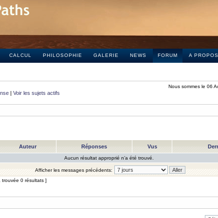
CALCUL
PHILOSOPHIE
GALERIE
NEWS
FORUM
A PROPO
Nous sommes le 06 A
onse
|
Voir les sujets actifs
Auteur
Réponses
Vus
Der
Aucun résultat approprié n’a été trouvé.
Afficher les messages précédents:
trouvée 0 résultats ]