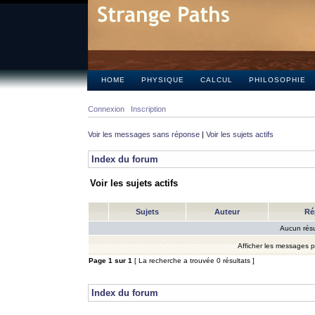
HOME
PHYSIQUE
CALCUL
PHILOSOPHIE
Connexion
Inscription
Voir les messages sans réponse
|
Voir les sujets actifs
Index du forum
Voir les sujets actifs
Sujets
Auteur
Ré
Aucun résu
Afficher les messages 
Page
1
sur
1
[ La recherche a trouvée 0 résultats ]
Index du forum