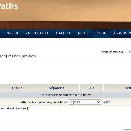
CALCUL
PHILOSOPHIE
GALERIE
NEWS
FORUM
A PROPO
Nous sommes le 07 A
onse
|
Voir les sujets actifs
Auteur
Réponses
Vus
Der
Aucun résultat approprié n’a été trouvé.
Afficher les messages précédents:
trouvée 0 résultats ]