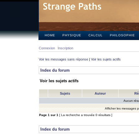
HOME
PHYSIQUE
CALCUL
PHILOSOPHIE
Connexion
Inscription
Voir les messages sans réponse
|
Voir les sujets actifs
Index du forum
Voir les sujets actifs
Sujets
Auteur
Ré
Aucun résu
Afficher les messages 
Page
1
sur
1
[ La recherche a trouvée 0 résultats ]
Index du forum